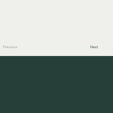
Next
Previous
+316 26463140
info@draai.nl
Delftseplein 36
3013 AH