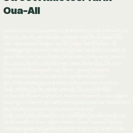
Oua-Ali
Tarik Oua-ali, opgegroeid in Rotterdam-Zuid, behoort tot
de top van de calisthenics-atleten van Nederland. Zijn
reis naar succes begon op 14-jarige leeftijd, toen hij
vanwege zijn dunne postuur gepest werd en besloot te
gaan fitnessen om sterker te worden. Na enkele jaren in
de sportschool zocht hij naar meer uitdaging. Op een
dag in het Zuiderpark zag hij een groep jongens
calisthenics doen en besloot hij mee te trainen.
Zijn thuissituatie werd echter onhoudbaar, waardoor
Tarik midden in de nacht vertrok. Hij vond tijdelijk
onderdak bij een vriend en na twee maanden een eigen
woning. Ondanks zijn zelfstandigheid bleef de relatie met
zijn familie moeizaam, wat hem zwaar viel.
Tarik vond zijn uitlaatklep en stabiliteit in calisthenics en
de islam. Deze twee pijlers boden hem houvast tijdens
moeilijke tijden en gaven hem richting in zijn leven. Hoe