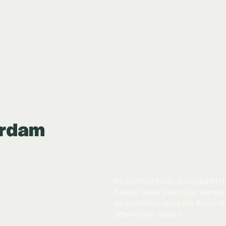
erdam
In opdracht van ZorgzaamNL 
hartjes aktie waarbij er aandac
en mantelzorgers die Rotterda
aftermovie maken.